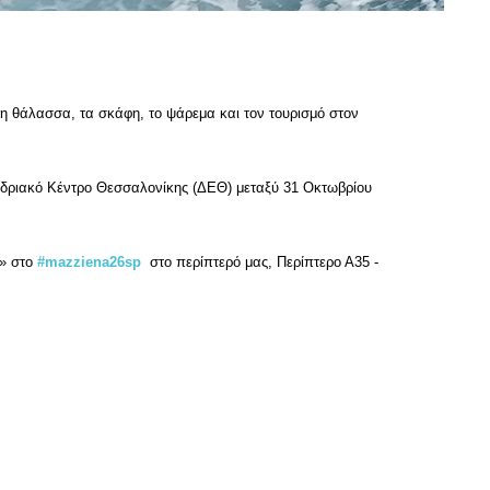
 θάλασσα, τα σκάφη, το ψάρεμα και τον τουρισμό στον
εδριακό Κέντρο Θεσσαλονίκης (ΔΕΘ) μεταξύ 31 Οκτωβρίου
ε» στο
#mazziena26sp
στο περίπτερό μας, Περίπτερο Α35 -