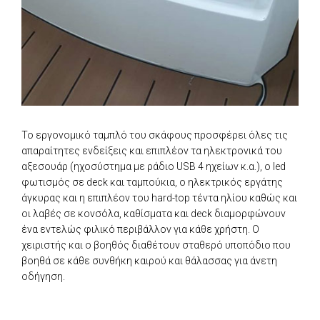
Το εργονομικό ταμπλό του σκάφους προσφέρει όλες τις
απαραίτητες ενδείξεις και επιπλέον τα ηλεκτρονικά του
αξεσουάρ (ηχοσύστημα με ράδιο USB 4 ηχείων κ.α.), ο led
φωτισμός σε deck και ταμπούκια, ο ηλεκτρικός εργάτης
άγκυρας και η επιπλέον του hard-top τέντα ηλίου καθώς και
οι λαβές σε κονσόλα, καθίσματα και deck διαμορφώνουν
ένα εντελώς φιλικό περιβάλλον για κάθε χρήστη. Ο
χειριστής και ο βοηθός διαθέτουν σταθερό υποπόδιο που
βοηθά σε κάθε συνθήκη καιρού και θάλασσας για άνετη
οδήγηση.