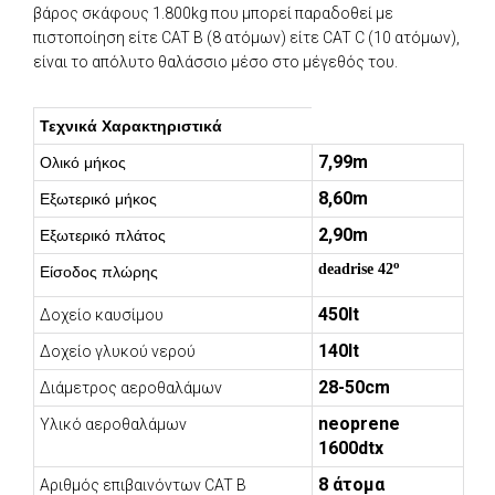
βάρος σκάφους 1.800kg που μπορεί παραδοθεί με
πιστοποίηση είτε CAT B (8 ατόμων) είτε CAT C (10 ατόμων),
είναι το απόλυτο θαλάσσιο μέσο στο μέγεθός του.
Τεχνικά Χαρακτηριστικά
7,99m
Ολικό μήκος
8,60m
Εξωτερικό μήκος
2,90m
Εξωτερικό πλάτος
ο
deadrise 42
Είσοδος πλώρης
450lt
Δοχείο καυσίμου
140lt
Δοχείο γλυκού νερού
28-50cm
Διάμετρος αεροθαλάμων
neoprene
Υλικό αεροθαλάμων
1600dtx
8 άτομα
Αριθμός επιβαινόντων CAT B