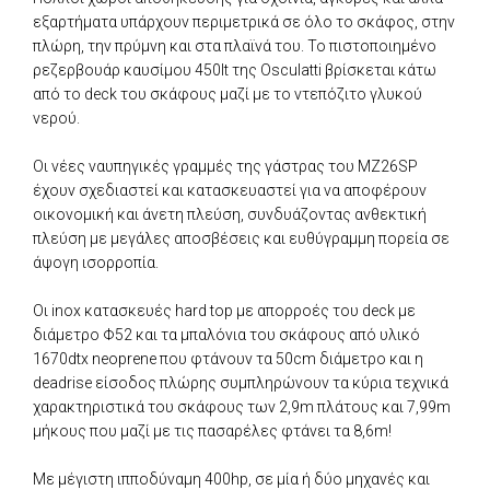
εξαρτήματα υπάρχουν περιμετρικά σε όλο το σκάφος, στην
πλώρη, την πρύμνη και στα πλαϊνά του. Το πιστοποιημένο
ρεζερβουάρ καυσίμου 450lt της Osculatti βρίσκεται κάτω
από το deck του σκάφους μαζί με το ντεπόζιτο γλυκού
νερού.
Οι νέες ναυπηγικές γραμμές της γάστρας του MZ26SP
έχουν σχεδιαστεί και κατασκευαστεί για να αποφέρουν
οικονομική και άνετη πλεύση, συνδυάζοντας ανθεκτική
πλεύση με μεγάλες αποσβέσεις και ευθύγραμμη πορεία σε
άψογη ισορροπία.
Οι inox κατασκευές hard top με απορροές του deck με
διάμετρο Φ52 και τα μπαλόνια του σκάφους από υλικό
1670dtx neoprene που φτάνουν τα 50cm διάμετρο και η
deadrise είσοδος πλώρης συμπληρώνουν τα κύρια τεχνικά
χαρακτηριστικά του σκάφους των 2,9m πλάτους και 7,99m
μήκους που μαζί με τις πασαρέλες φτάνει τα 8,6m!
Με μέγιστη ιπποδύναμη 400hp, σε μία ή δύο μηχανές και