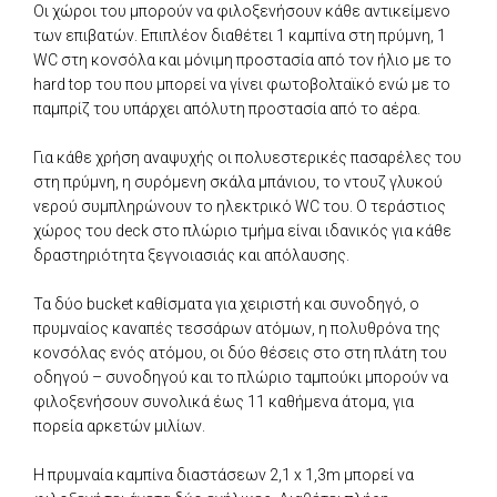
Οι χώροι του μπορούν να φιλοξενήσουν κάθε αντικείμενο
των επιβατών. Επιπλέον διαθέτει 1 καμπίνα στη πρύμνη, 1
WC στη κονσόλα και μόνιμη προστασία από τον ήλιο με το
hard top του που μπορεί να γίνει φωτοβολταϊκό ενώ με το
παμπρίζ του υπάρχει απόλυτη προστασία από το αέρα.
Για κάθε χρήση αναψυχής οι πολυεστερικές πασαρέλες του
στη πρύμνη, η συρόμενη σκάλα μπάνιου, το ντουζ γλυκού
νερού συμπληρώνουν το ηλεκτρικό WC του. Ο τεράστιος
χώρος του deck στο πλώριο τμήμα είναι ιδανικός για κάθε
δραστηριότητα ξεγνοιασιάς και απόλαυσης.
Τα δύο bucket καθίσματα για χειριστή και συνοδηγό, ο
πρυμναίος καναπές τεσσάρων ατόμων, η πολυθρόνα της
κονσόλας ενός ατόμου, οι δύο θέσεις στο στη πλάτη του
οδηγού – συνοδηγού και το πλώριο ταμπούκι μπορούν να
φιλοξενήσουν συνολικά έως 11 καθήμενα άτομα, για
πορεία αρκετών μιλίων.
Η πρυμναία καμπίνα διαστάσεων 2,1 x 1,3m μπορεί να