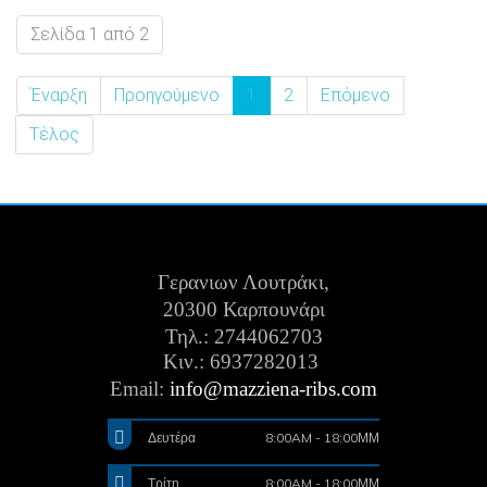
Σελίδα 1 από 2
Έναρξη
Προηγούμενο
1
2
Επόμενο
Τέλος
Γερανιων Λουτράκι,
20300 Καρπουνάρι
Τηλ.: 2744062703
Κιν.:
6937282013
Email:
info@mazziena-ribs.com
Δευτέρα
8:00AM - 18:00ΜΜ
Τρίτη
8:00AM - 18:00ΜΜ