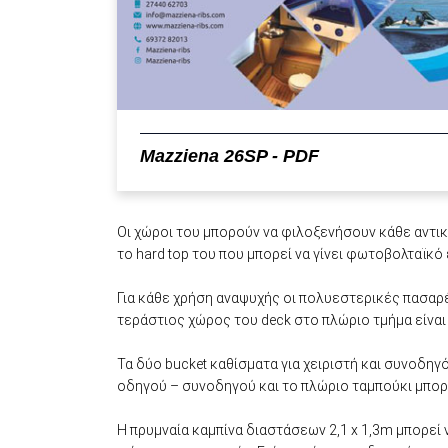
Mazziena 26SP - PDF
Οι χώροι του μπορούν να φιλοξενήσουν κάθε αντικε
το hard top του που μπορεί να γίνει φωτοβολταϊκό
Για κάθε χρήση αναψυχής οι πολυεστερικές πασαρ
τεράστιος χώρος του deck στο πλώριο τμήμα είναι
Τα δύο bucket καθίσματα για χειριστή και συνοδη
οδηγού – συνοδηγού και το πλώριο ταμπούκι μπορο
Η πρυμναία καμπίνα διαστάσεων 2,1 x 1,3m μπορεί