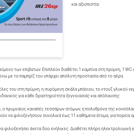
και αξιοπιστία.
ίμενο των επιβατών. Επιπλέον διαθέτει 1 καμπίνα στη πρύμνη, 1 WC 
 ενώ με το παμπρίζ του υπάρχει απόλυτη προστασία από το αέρα.
έλες του στη πρύμνη, η συρόμενη σκάλα μπάνιου, το ντουζ γλυκού ν
 ιδανικός για κάθε δραστηριότητα ξεγνοιασιάς και απόλαυσης.
γό, ο πρυμναίος καναπές τεσσάρων ατόμων, η πολυθρόνα της κονσόλας
ύν να φιλοξενήσουν συνολικά έως 11 καθήμενα άτομα, για πορεία α
 να φιλοξενήσει άνετα δύο ενήλικες. Διαθέτει πλήρη ηλεκτρολογική 