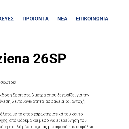
ΚΕΥΕΣ
ΠΡΟΙΟΝΤΑ
ΝΕΑ
ΕΠΙΚΟΙΝΩΝΙΑ
iena 26SP
υσκωτού!
κδοση Sport στα 8 μέτρα όπου ξεχωρίζει για την
 άνεση, λειτουργικότητα, ασφάλεια και αντοχή.
όλυτα με τα σπορ χαρακτηριστικά του και το
χής, από ψάρεμα και μέσο για εξερεύνηση του
 μέρη ή απλά μέσο ταχείας μεταφοράς με ασφάλεια