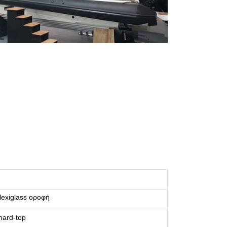
lexiglass οροφή
hard-top