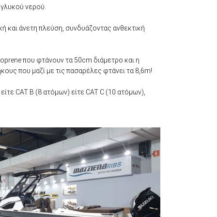
 γλυκού νερού.
κή και άνετη πλεύση, συνδυάζοντας ανθεκτική
eoprene που φτάνουν τα 50cm διάμετρο και η
ους που μαζί με τις πασαρέλες φτάνει τα 8,6m!
ίτε CAT B (8 ατόμων) είτε CAT C (10 ατόμων),