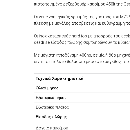
πιστοποιημένο ρεζερβουάρ καυσίμου 450lt της Oscu
Οι νέες ναυπηγικές γραμμές της γάστρας του MZ2
πλεύση με μεγάλες αποσβέσεις και ευθύγραμμη πο
Οι inox κατασκευές hard top με απορροές του dec
deadrise είσοδος πλώρης συμπληρώνουν τα κύρια τ
Με μέγιστη ιπποδύναμη 400hp, σε μία ή δύο μηχανέ
είναι το απόλυτο θαλάσσιο μέσο στο μέγεθός του.
Τεχνικά Χαρακτηριστικά
Ολικό μήκος
Εξωτερικό μήκος
Εξωτερικό πλάτος
Είσοδος πλώρης
Δοχείο καυσίμου