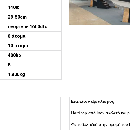
140lt
28-50cm
neoprene 1600dtx
8 άτομα
10 άτομα
400hp
B
1.800kg
Επιπλέον εξοπλισμός
Hard top από inox σκελετό και p
Φωτοβολταϊκό στην οροφή του 