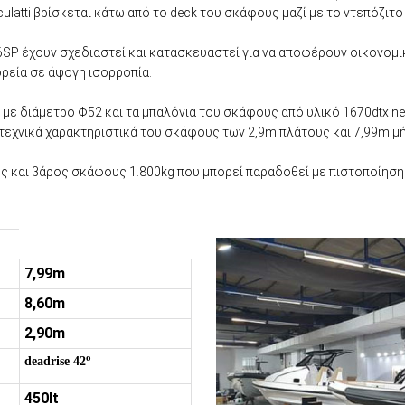
latti βρίσκεται κάτω από το deck του σκάφους μαζί με το ντεπόζιτο
6SP έχουν σχεδιαστεί και κατασκευαστεί για να αποφέρουν οικονομι
ρεία σε άψογη ισορροπία.
k με διάμετρο Φ52 και τα μπαλόνια του σκάφους από υλικό 1670dtx n
εχνικά χαρακτηριστικά του σκάφους των 2,9m πλάτους και 7,99m μήκ
ς και βάρος σκάφους 1.800kg που μπορεί παραδοθεί με πιστοποίηση ε
7,99m
8,60m
2,90m
ο
deadrise 42
450lt