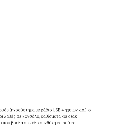
υάρ (ηχοσύστημα με ράδιο USB 4 ηχείων κ.α.), ο
 οι λαβές σε κονσόλα, καθίσματα και deck
ο που βοηθά σε κάθε συνθήκη καιρού και