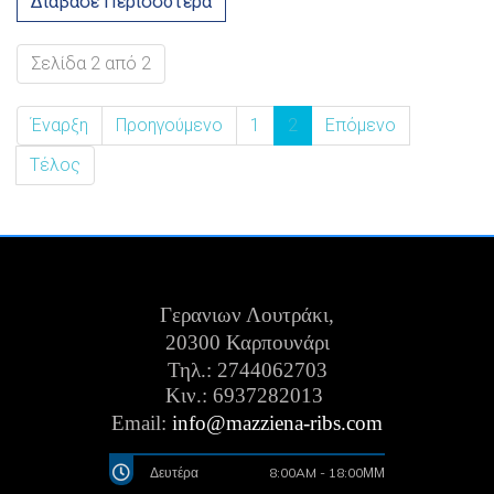
Διάβασε Περισσότερα
Σελίδα 2 από 2
Έναρξη
Προηγούμενο
1
2
Επόμενο
Τέλος
Γερανιων Λουτράκι,
20300 Καρπουνάρι
Τηλ.: 2744062703
Κιν.:
6937282013
Email:
info@mazziena-ribs.com
Δευτέρα
8:00AM - 18:00ΜΜ